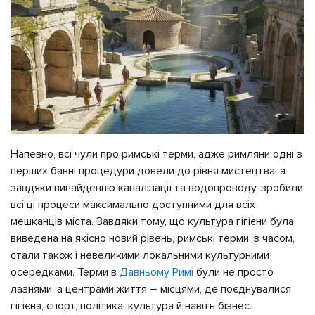
Напевно, всі чули про римські терми, адже римляни одні з
перших банні процедури довели до рівня мистецтва, а
завдяки винайденню каналізації та водопроводу, зробили
всі ці процеси максимально доступними для всіх
мешканців міста. Завдяки тому, що культура гігієни була
виведена на якісно новий рівень, римські терми, з часом,
стали також і невеликими локальними культурними
осередками. Терми в
Давньому Римі
були не просто
лазнями, а центрами життя – місцями, де поєднувалися
гігієна, спорт, політика, культура й навіть бізнес.