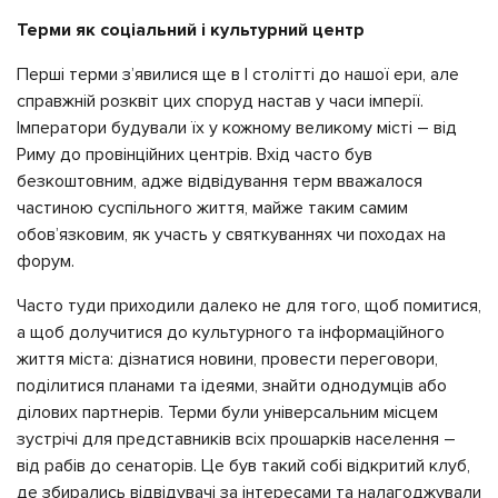
Терми як соціальний і культурний центр
Перші терми з’явилися ще в І столітті до нашої ери, але
справжній розквіт цих споруд настав у часи імперії.
Імператори будували їх у кожному великому місті – від
Риму до провінційних центрів. Вхід часто був
безкоштовним, адже відвідування терм вважалося
частиною суспільного життя, майже таким самим
обов’язковим, як участь у святкуваннях чи походах на
форум.
Часто туди приходили далеко не для того, щоб помитися,
а щоб долучитися до культурного та інформаційного
життя міста: дізнатися новини, провести переговори,
поділитися планами та ідеями, знайти однодумців або
ділових партнерів. Терми були універсальним місцем
зустрічі для представників всіх прошарків населення –
від рабів до сенаторів. Це був такий собі відкритий клуб,
де збирались відвідувачі за інтересами та налагоджували