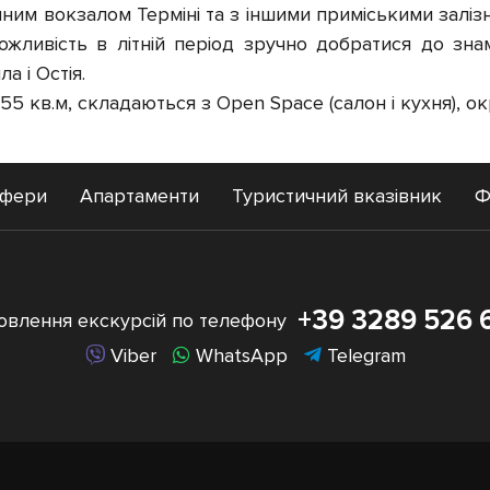
ичним вокзалом Терміні та з іншими приміськими залізн
 можливість в літній період зручно добратися до з
а і Остія.
кв.м, складаються з Open Space (салон і кухня), окр
сфери
Апартаменти
Туристичний вказівник
Ф
+39 3289 526 
овлення екскурсій по телефону
Viber
WhatsApp
Telegram