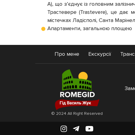
А), що з’єднує із головним залізн
Трастевере (Trastevere), це дає
містечках Ладісполі, Санта Марінелл
Апартаменти, загальною площею 55 
Про мене
Екскурсії
Тран
Зам
© 2024 All Right Reserved