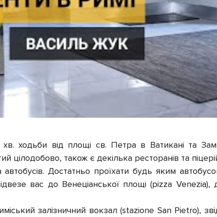
хв. ходьби від площі св. Петра в Ватикані та За
й цілодобово, також є декілька ресторанів та піцерій
 автобусів. Достатньо проїхати будь яким автобус
відвезе вас до Венеціанської площі (pizza Venezia),
міський залізничний вокзал (stazione San Pietro), зв