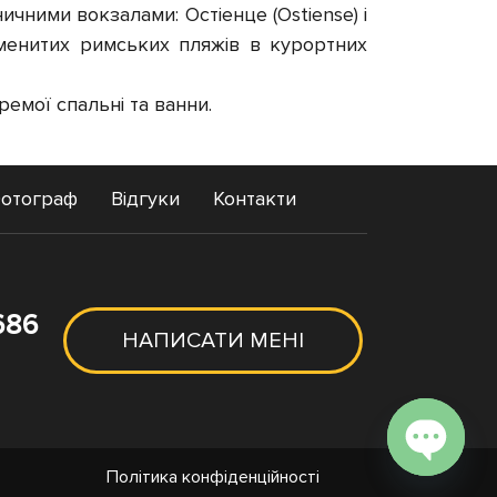
ичними вокзалами: Остіенце (Ostiense) і
наменитих римських пляжів в курортних
емої спальні та ванни.
отограф
Відгуки
Контакти
686
НАПИСАТИ МЕНІ
Політика конфіденційності
Open c