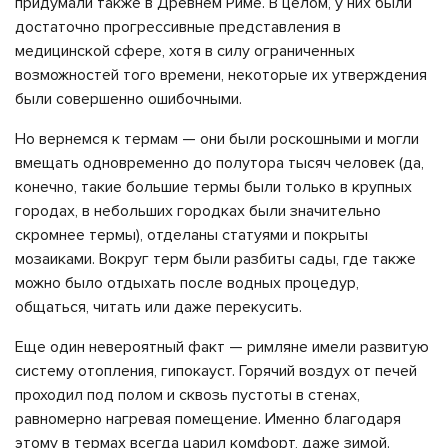
придумали также в Древнем Риме. В целом, у них были
достаточно прогрессивные представления в
медицинской сфере, хотя в силу ограниченных
возможностей того времени, некоторые их утверждения
были совершенно ошибочными.
Но вернемся к термам — они были роскошными и могли
вмещать одновременно до полутора тысяч человек (да,
конечно, такие большие термы были только в крупных
городах, в небольших городках были значительно
скромнее термы), отделаны статуями и покрыты
мозаиками. Вокруг терм были разбиты сады, где также
можно было отдыхать после водных процедур,
общаться, читать или даже перекусить.
Еще один невероятный факт — римляне имели развитую
систему отопления, гипокауст. Горячий воздух от печей
проходил под полом и сквозь пустоты в стенах,
равномерно нагревая помещение. Именно благодаря
этому в термах всегда царил комфорт, даже зимой.