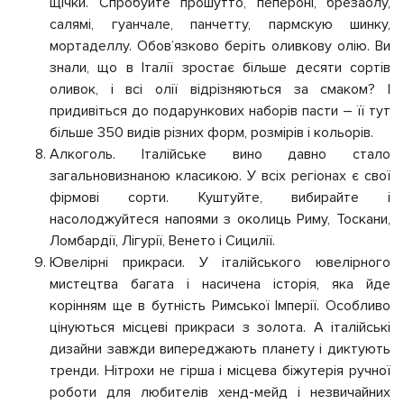
щічки. Спробуйте прошутто, пепероні, брезаолу,
салямі, гуанчале, панчетту, пармскую шинку,
мортаделлу. Обов’язково беріть оливкову олію. Ви
знали, що в Італії зростає більше десяти сортів
оливок, і всі олії відрізняються за смаком? І
придивіться до подарункових наборів пасти – її тут
більше 350 видів різних форм, розмірів і кольорів.
Алкоголь. Італійське вино давно стало
загальновизнаною класикою. У всіх регіонах є свої
фірмові сорти. Куштуйте, вибирайте і
насолоджуйтеся напоями з околиць Риму, Тоскани,
Ломбардії, Лігурії, Венето і Сицилії.
Ювелірні прикраси. У італійського ювелірного
мистецтва багата і насичена історія, яка йде
корінням ще в бутність Римської Імперії. Особливо
цінуються місцеві прикраси з золота. А італійські
дизайни завжди випереджають планету і диктують
тренди. Нітрохи не гірша і місцева біжутерія ручної
роботи для любителів хенд-мейд і незвичайних