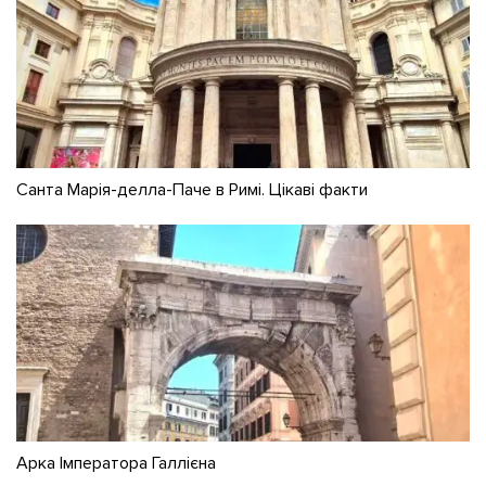
Санта Марія-делла-Паче в Римі. Цікаві факти
Арка Імператора Галлієна