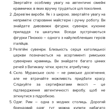
Звертайте особливу увагу на автентичні сімейні
крамнички, в яких вручну трудяться цілі покоління.
Дерев’яні вироби. Як і з шкірою, звертайте увагу на
непримітні старовинні майстерні і ручну роботу. Ви
знайдете дивовижні фігурки, сувеніри, кухонне
приладдя та шкатулки. Всюди зустрічаються
фігурки Піноккіо – одного з найулюбленіших героїв
італійців.
Релігійні сувеніри. Близькість серця католицької
церкви позначається на асортименті римських
сувенірних крамниць. Ви знайдете багато цінних
речей з Ватикану: чітки, хрести, атрибутику.
Скло. Муранське скло – не римське досягнення,
але не втрачайте можливість придбати красу.
Слідкуйте за сертифікатами якості – це
підтвердження автентичності виробу, щоб не
зіткнутися з підробкою.
Одяг. Рим – одна з модних столиць. Дорогий
брендовий одяг тут можна купити набагато