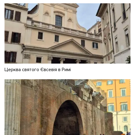
Церква святого Євсевія в Римі