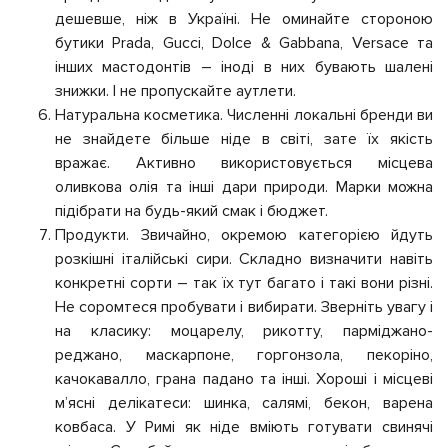
дешевше, ніж в Україні. Не оминайте стороною
бутики Prada, Gucci, Dolce & Gabbana, Versace та
інших мастодонтів – іноді в них бувають шалені
знижки. І не пропускайте аутлети.
Натуральна косметика. Численні локальні бренди ви
не знайдете більше ніде в світі, зате їх якість
вражає. Активно використовується місцева
оливкова олія та інші дари природи. Марки можна
підібрати на будь-який смак і бюджет.
Продукти. Звичайно, окремою категорією йдуть
розкішні італійські сири. Складно визначити навіть
конкретні сорти – так їх тут багато і такі вони різні.
Не соромтеся пробувати і вибирати. Зверніть увагу і
на класику: моцарелу, рикотту, парміджано-
реджано, маскарпоне, горгонзола, пекоріно,
качокавалло, грана падано та інші. Хороші і місцеві
м’ясні делікатеси: шинка, салямі, бекон, варена
ковбаса. У Римі як ніде вміють готувати свинячі