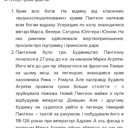
Храм всіх богів. На відміну від класичних
«вузькоспеціалізованих» храмів Пантеон належав
всім богам відразу. Усередині по колу знаходилися
вівтарі Марса, Венери, Сатурна, Юпітера і Юнони. На
них римляни здійснювали жертвоприношення,
просили про підтримку і приносили дари.
Пантеонів було три. Будівництво Пантеону
почалося в 27 році до н.е. за наказом Марка Агріппи.
Його ім’я до цих пір збереглося на фронтоні. Раніше
на цьому місці, за легендою, знаходився храм
засновника Рима – Ромула. Але насправді будівля
Агріппи прожила трохи більше століття – її
зруйнувала пожежа. Новий Пантеон майже з нуля
відбудував імператор Доміціан. Але і другому
будинку не судилося увійти в легенди. Нинішній
Пантеон – третій за рахунком, і побудували його в
118-126 роках при імператорі Адріані. А ось фасад з
підписом Марка Агріппи дійсно зберігся до сих пір.