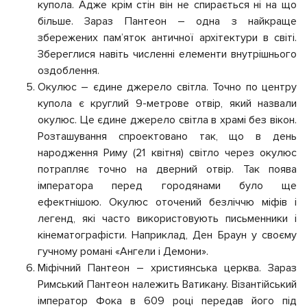
купола. Адже крім стін він не спирається ні на що
більше. Зараз Пантеон – одна з найкраще
збережених пам’яток античної архітектури в світі.
Збереглися навіть численні елементи внутрішнього
оздоблення.
Окулюс – єдине джерело світла. Точно по центру
купола є круглий 9-метрове отвір, який назвали
окулюс. Це єдине джерело світла в храмі без вікон.
Розташування спроектовано так, що в день
народження Риму (21 квітня) світло через окулюс
потрапляє точно на дверний отвір. Так поява
імператора перед городянами було ще
ефектнішою. Окулюс оточений безліччю міфів і
легенд, які часто використовують письменники і
кінематографісти. Наприклад, Ден Браун у своєму
гучному романі «Ангели і Демони».
Міфічний Пантеон – християнська церква. Зараз
Римський Пантеон належить Ватикану. Візантійський
імператор Фока в 609 році передав його під