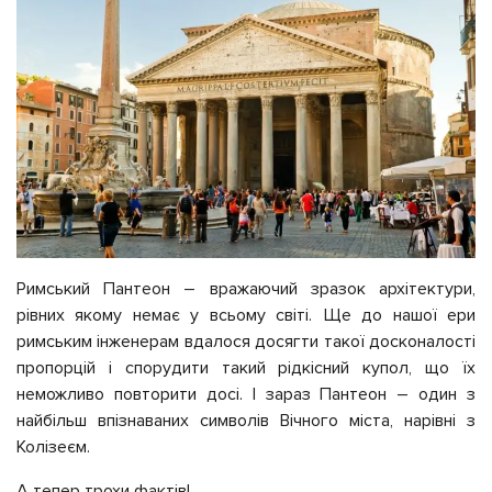
Римський Пантеон – вражаючий зразок архітектури,
рівних якому немає у всьому світі. Ще до нашої ери
римським інженерам вдалося досягти такої досконалості
пропорцій і спорудити такий рідкісний купол, що їх
неможливо повторити досі. І зараз Пантеон – один з
найбільш впізнаваних символів Вічного міста, нарівні з
Колізеєм.
А тепер трохи фактів!