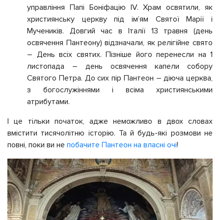
управління Папі Боніфацію IV. Храм освятили, як
християнську церкву під ім’ям Святої Марії і
Мучеників. Довгий час в Італії 13 травня (день
освячення Пантеону) відзначали, як релігійне свято
– День всіх святих. Пізніше його перенесли на 1
листопада – день освячення капели собору
Святого Петра. До сих пір Пантеон – діюча церква,
з богослужіннями і всіма християнськими
атрибутами.
І це тільки початок, адже неможливо в двох словах
вмістити тисячолітню історію. Та й будь-які розмови не
повні, поки ви не
побачите Пантеон на власні очі
!