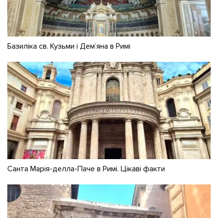
Базиліка св. Кузьми і Дем’яна в Римі
Санта Марія-делла-Паче в Римі. Цікаві факти