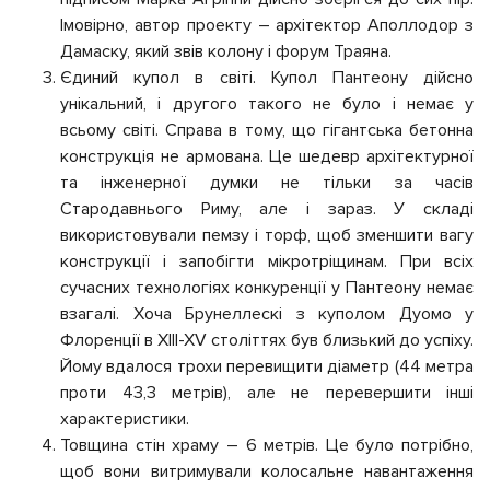
Імовірно, автор проекту – архітектор Аполлодор з
Дамаску, який звів колону і форум Траяна.
Єдиний купол в світі. Купол Пантеону дійсно
унікальний, і другого такого не було і немає у
всьому світі. Справа в тому, що гігантська бетонна
конструкція не армована. Це шедевр архітектурної
та інженерної думки не тільки за часів
Стародавнього Риму, але і зараз. У складі
використовували пемзу і торф, щоб зменшити вагу
конструкції і запобігти мікротріщинам. При всіх
сучасних технологіях конкуренції у Пантеону немає
взагалі. Хоча Брунеллескі з куполом Дуомо у
Флоренції в XIII-XV століттях був близький до успіху.
Йому вдалося трохи перевищити діаметр (44 метра
проти 43,3 метрів), але не перевершити інші
характеристики.
Товщина стін храму – 6 метрів. Це було потрібно,
щоб вони витримували колосальне навантаження