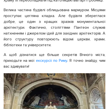
храму їх переобладнали під католицькі вівтарі і гробниці.
Велика частина будівлі облицьована мармуром. Місцями
проступає цегляна кладка. Але будівля збереглася
добре, це один з кращих зразків монументальної
архітектури. Фактично, століттями Пантеон служив
натхненням і джерелом ідей для західних архітекторів. А
його структуру повторюють відомі церкви, храми,
бібліотеки та університети.
А щоб дізнатися ще більше секретів Вічного міста,
приходьте на мої
екскурсії по Риму
. Я точно знайду, чим
вас здивувати!