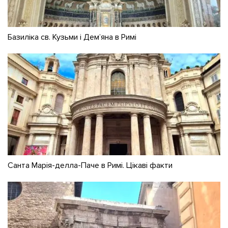
Базиліка св. Кузьми і Дем’яна в Римі
Санта Марія-делла-Паче в Римі. Цікаві факти