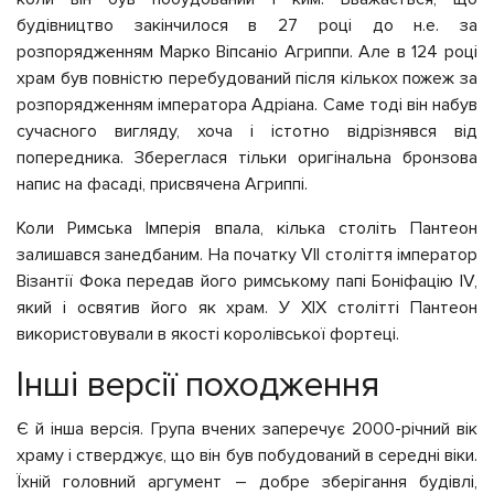
будівництво закінчилося в 27 році до н.е. за
розпорядженням Марко Віпсаніо Агриппи. Але в 124 році
храм був повністю перебудований після кількох пожеж за
розпорядженням імператора Адріана. Саме тоді він набув
сучасного вигляду, хоча і істотно відрізнявся від
попередника. Збереглася тільки оригінальна бронзова
напис на фасаді, присвячена Агриппі.
Коли Римська Імперія впала, кілька століть Пантеон
залишався занедбаним. На початку VII століття імператор
Візантії Фока передав його римському папі Боніфацію IV,
який і освятив його як храм. У XIX столітті Пантеон
використовували в якості королівської фортеці.
Інші версії походження
Є й інша версія. Група вчених заперечує 2000-річний вік
храму і стверджує, що він був побудований в середні віки.
Їхній головний аргумент – добре зберігання будівлі,