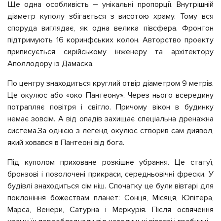
Ще одна особливість – унікальні пропорції. Внутрішній
діаметр куполу збігається з висотою храму. Тому вся
споруда виглядає, як одна велика півсфера. Фронтон
підтримують 16 коринфських колон. Авторство проекту
приписується сирійському інженеру та архітектору
Аполлодору із Дамаска.
По центру знаходиться круглий отвір діаметром 9 метрів.
Це окулюс або «око Пантеону». Через нього всередину
потрапляє повітря і світло. Причому вікон в будинку
немає зовсім. А від опадів захищає спеціальна дренажна
система.За однією з легенд окулюс створив сам диявол,
який ховався в Пантеоні від бога.
Під куполом приховане розкішне убрання. Це статуї,
бронзові і позолочені прикраси, середньовічні фрески. У
будівлі знаходиться сім ніш. Спочатку це були вівтарі для
поклоніння божествам планет: Сонця, Місяця, Юпітера,
Марса, Венери, Сатурна і Меркурія. Після освячення