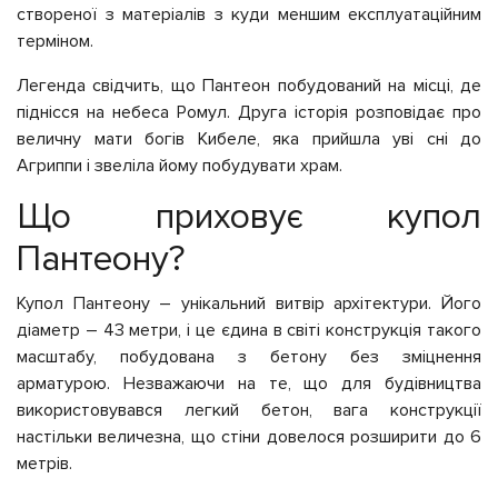
створеної з матеріалів з куди меншим експлуатаційним
терміном.
Легенда свідчить, що Пантеон побудований на місці, де
піднісся на небеса Ромул. Друга історія розповідає про
величну мати богів Кибеле, яка прийшла уві сні до
Агриппи і звеліла йому побудувати храм.
Що приховує купол
Пантеону?
Купол Пантеону – унікальний витвір архітектури. Його
діаметр – 43 метри, і це єдина в світі конструкція такого
масштабу, побудована з бетону без зміцнення
арматурою. Незважаючи на те, що для будівництва
використовувався легкий бетон, вага конструкції
настільки величезна, що стіни довелося розширити до 6
метрів.