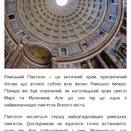
Римський Пантеон – це античний храм, присвячений
богам, що втілює собою всю велич Римської Імперії.
Пізніше він був освячений, як католицький храм святої
Марії та Мучеників. Але до сих пір це одна з
найвизначніших пам’яток Вічного міста.
Пантеон числиться серед найзагадковіших римських
пам’яток. Дослідникам не вдалося точно встановити,
коли він був побудований і ким. Вважається, що