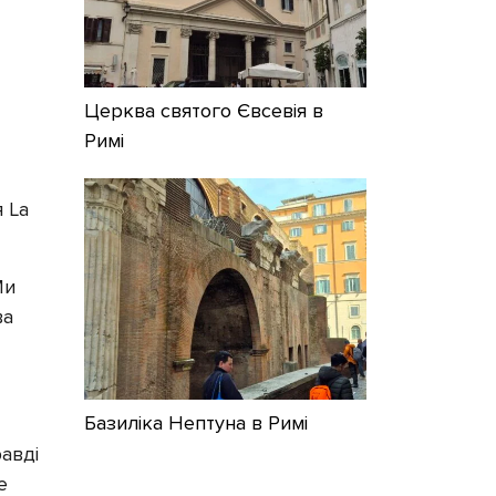
Церква святого Євсевія в
Римі
я La
Ми
ва
Базиліка Нептуна в Римі
авді
е