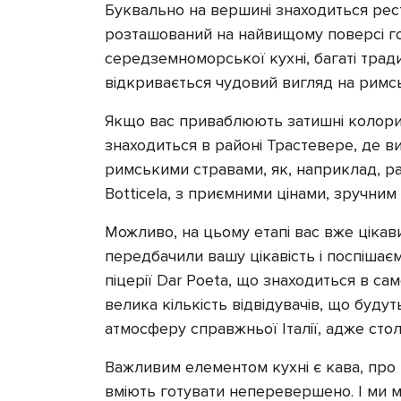
Буквально на вершині знаходиться ресто
розташований на найвищому поверсі гот
середземноморської кухні, багаті традиц
відкривається чудовий вигляд на римськ
Якщо вас приваблюють затишні колоритн
знаходиться в районі Трастевере, де в
римськими стравами, як, наприклад, раг
Botticela, з приємними цінами, зручни
Можливо, на цьому етапі вас вже цікави
передбачили вашу цікавість і поспішаєм
піцерії Dar Poeta, що знаходиться в сам
велика кількість відвідувачів, що буду
атмосферу справжньої Італії, адже стол
Важливим елементом кухні є кава, про 
вміють готувати неперевершено. І ми м