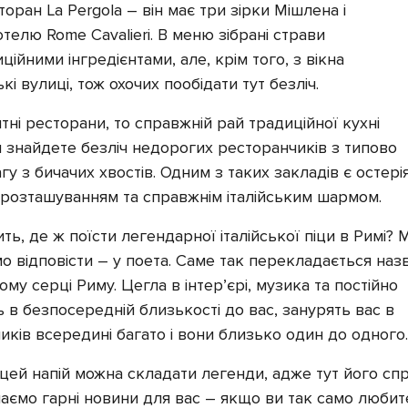
ран La Pergola – він має три зірки Мішлена і
елю Rome Cavalieri. В меню зібрані страви
ійними інгредієнтами, але, крім того, з вікна
і вулиці, тож охочих пообідати тут безліч.
і ресторани, то справжній рай традиційної кухні
и знайдете безліч недорогих ресторанчиків з типово
у з бичачих хвостів. Одним з таких закладів є остері
м розташуванням та справжнім італійським шармом.
ть, де ж поїсти легендарної італійської піци в Римі? 
о відповісти – у поета. Саме так перекладається наз
ому серці Риму. Цегла в інтер’єрі, музика та постійно
ть в безпосередній близькості до вас, занурять вас в
иків всередині багато і вони близько один до одного.
цей напій можна складати легенди, адже тут його спр
аємо гарні новини для вас – якщо ви так само любит