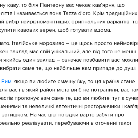
ачну каву, то біля Пантеону вас чекає кав’ярня, що
іття і називається вона Tazza d’oro. Крім традиційних
 вибір найрізноманітніших оригінальних варіантів, т
купити кавових зерен, щоб готувати вдома.
ато. Італійське морозиво – це щось просто неймовірн
ожен заклад має свій унікальний, але від того не менш
и якийсь один заклад – означає позбавити вас можли
вибрати саме те, що найбільше вам припаде до душі.
 Рим
, якщо ви любите смачну їжу, то ця країна стане
я вас і в який район міста ви б не потрапили, вас та
астів пропонує вам саме те, що ви любите: тут є суча
еннями та невеличкі автентичні ресторанчики і кав’яр
атишком. На час цієї поїздки варто забути про
реально реалізувати, перебуваючи в оточенні такої