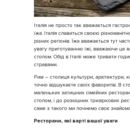
Італія не просто так вважається гастро
їжа. Італія славиться своєю різноманіт
різних регіонів. Їжа вважається тут ча
увагу приготуванню їжі, вважаючи це в
столом. Обід в Італії може тривати год
стравами.
Рим – столиця культури, архітектури, ко
точно відшукаєте своїх фаворитів. В сто
маленьких затишних сімейних ресторан
столом, і до розкішних тризіркових рес
саме з такого ми почнемо своє знайом
Ресторани, які варті вашої уваги