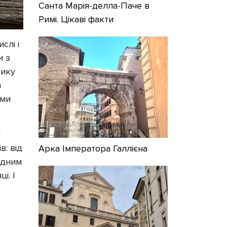
Санта Марія-делла-Паче в
Римі. Цікаві факти
слі і
и з
лику
а
ими
и
в: від
Арка Імператора Галлієна
одним
і. І