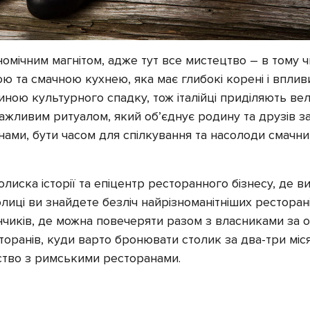
номічним магнітом, адже тут все мистецтво – в тому чи
ною та смачною кухнею, яка має глибокі корені і вплив
стиною культурного спадку, тож італійці приділяють ве
ажливим ритуалом, який об’єднує родину та друзів з
инами, бути часом для спілкування та насолоди смачн
лиска історії та епіцентр ресторанного бізнесу, де в
лиці ви знайдете безліч найрізноманітніших ресторані
чиків, де можна повечеряти разом з власниками за 
торанів, куди варто бронювати столик за два-три місяц
ство з римськими ресторанами.