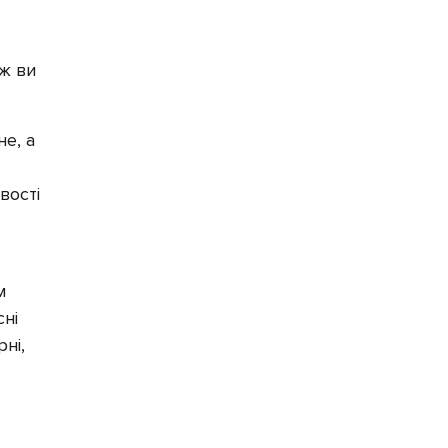
ож ви
е, а
вості
м
сні
ні,