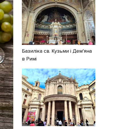
Базиліка св. Кузьми і Дем’яна
в Римі