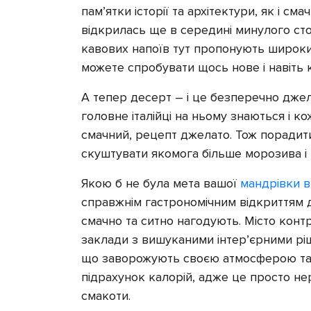
пам’ятки історії та архітектури, як і см
відкрилась ще в середині минулого стол
кавових напоїв тут пропонують широкий
можете спробувати щось нове і навіть 
А тепер десерт – і це безперечно джел
головне італійці на ньому знаються і к
смачний, рецепт джелато. Тож порадит
скуштувати якомога більше морозива і 
Якою б не була мета вашої
мандрівки в
справжнім гастрономічним відкриттям дл
смачно та ситно нагодують. Місто контр
заклади з вишуканими інтер’єрними ріш
що заворожують своєю атмосферою та з
підрахунок калорій, адже це просто не
смакоти.