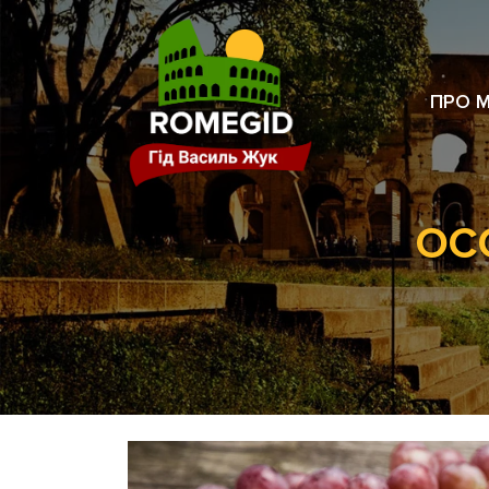
ПРО 
ОС