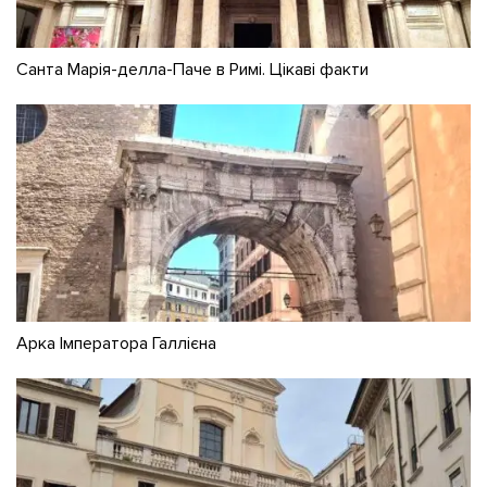
Санта Марія-делла-Паче в Римі. Цікаві факти
Арка Імператора Галлієна