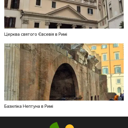
Церква святого Євсевія в Римі
Базиліка Нептуна в Римі