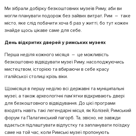
Ми зібрали добірку безкоштовних музеїв Риму, аби ви
могли планувати подорож без зайвих витрат. Рим – таке
місто, яке слід побачити хоча б раз у житті, бо тут кожен
знайде щось цікаве саме для себе.
День відкритих дверей у римських музеях
Перша неділя кожного місяця – це можливість
безкоштовно відвідувати музеї Риму, насолоджуючись
мистецтвом, історією та вбираючи в себе красу
італійської столиці крізь віки.
Щомісяця в першу неділю всі державні та муніципальні
музеї, а також археологічні пам’ятки відкривають двері
для безкоштовного відвідування. До цієї програми
входять навіть такі легендарні місця, як Колізей, Римський
форум та Палатинський пагорб. Та, звісно, не завжди
вдається підлаштувати відпустку та запланувати поїздку
саме на той час, коли Римські музеї пропонують