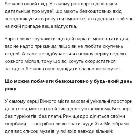
безкоштовний вхід. У такому разі варто дізнатися
детальніше про музеї, що мають безкоштовних вхід
впродовж усього року і ви зможете їх відвідати в той час,
на який припаде ваша відпустка.
Варто лише зауважити, що цей варіант може стати для
вас не надто приємним, якщо ви не любите скупчень
людей. А саме це відбувається в кожну першу неділю
кожного місяця, тому що всі хочуть скористатися
нагодою безкоштовно відвідати славнозвісні музеї.
Що можна побачити безкоштовно у будь-який день
року
У самому серці Вічного міста заховані унікальні простори,
де історія, мистецтво й тиша доступні кожному. Без черг,
без турнікетів, без плати. Рим щедро ділиться своїми
скарбами – потрібно лише знати, куди йти. Ми зібрали
для вас список музеїв, у які вхід завжди вільний: