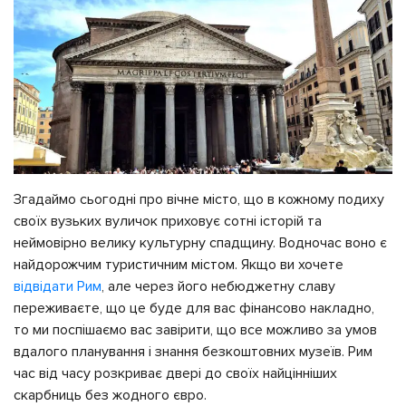
Згадаймо сьогодні про вічне місто, що в кожному подиху
своїх вузьких вуличок приховує сотні історій та
неймовірно велику культурну спадщину. Водночас воно є
найдорожчим туристичним містом. Якщо ви хочете
відвідати Рим
, але через його небюджетну славу
переживаєте, що це буде для вас фінансово накладно,
то ми поспішаємо вас завірити, що все можливо за умов
вдалого планування і знання безкоштовних музеїв. Рим
час від часу розкриває двері до своїх найцінніших
скарбниць без жодного євро.