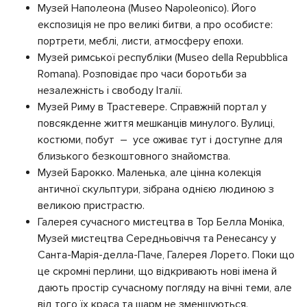
Музей Наполеона (Museo Napoleonico). Його
експозиція не про великі битви, а про особисте:
портрети, меблі, листи, атмосферу епохи.
Музей римської республіки (Museo della Repubblica
Romana). Розповідає про часи боротьби за
незалежність і свободу Італії.
Музей Риму в Трастевере. Справжній портал у
повсякденне життя мешканців минулого. Вулиці,
костюми, побут – усе оживає тут і доступне для
близького безкоштовного знайомства.
Музей Барокко. Маленька, але цінна колекція
античної скульптури, зібрана однією людиною з
великою пристрастю.
Галерея сучасного мистецтва в Тор Белла Моніка,
Музей мистецтва Середньовіччя та Ренесансу у
Санта-Марія-делла-Паче, Галерея Лорето. Поки що
це скромні перлини, що відкривають нові імена й
дають простір сучасному погляду на вічні теми, але
від того їх краса та шарм не зменшуються.