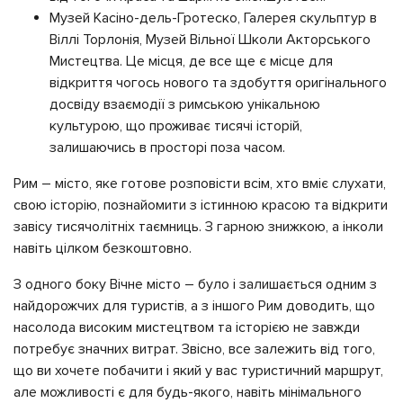
Музей Касіно-дель-Гротеско, Галерея скульптур в
Віллі Торлонія, Музей Вільної Школи Акторського
Мистецтва. Це місця, де все ще є місце для
відкриття чогось нового та здобуття оригінального
досвіду взаємодії з римською унікальною
культурою, що проживає тисячі історій,
залишаючись в просторі поза часом.
Рим – місто, яке готове розповісти всім, хто вміє слухати,
свою історію, познайомити з істинною красою та відкрити
завісу тисячолітніх таємниць. З гарною знижкою, а інколи
навіть цілком безкоштовно.
З одного боку Вічне місто – було і залишається одним з
найдорожчих для туристів, а з іншого Рим доводить, що
насолода високим мистецтвом та історією не завжди
потребує значних витрат. Звісно, все залежить від того,
що ви хочете побачити і який у вас туристичний маршрут,
але можливості є для будь-якого, навіть мінімального