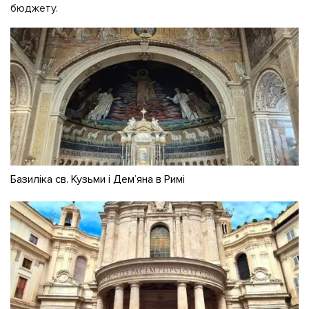
бюджету.
Базиліка св. Кузьми і Дем’яна в Римі