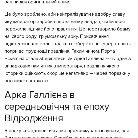
замінивши оригінальний напис.
Це було зроблено, аби нейтралізувати недобру славу,
яку імператор заробив через низку невдач, які Імперія
пережила під час його правління. Це перетворило браму
на, свого роду, тріумфальну арку. Присвячення
підкреслювало роль Галлієна в збереженні імперії, навіть
попри всі труднощі правління. Таким чином, Порта
Есквіліна стала зберігатись, як Арка Галлієна – як один з
випадкових пам’ятників імператору, правління якого
історики оцінюють скоріше негативно – через поразки у
воєнних конфліктах.
Арка Галлієна в
середньовіччя та епоху
Відродження
В епоху середньовіччя арка продовжувала існувати, але
Рим суттєво змінився. Сервійська стіна втратила своє