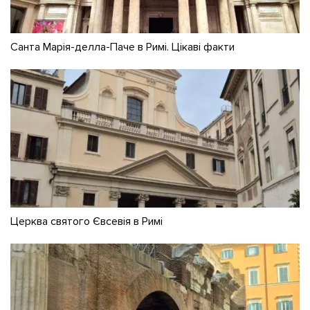
Санта Марія-делла-Паче в Римі. Цікаві факти
Церква святого Євсевія в Римі