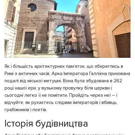
Як і більшість архітектурних пам’яток, що збереглись в
Римі з античних часів, Арка Імператора Галлієна прихована
подалі від міської метушні. Вона була збудована в 262
році нашої ери, у вузькому провулку біля церкви і
сьогодні легко її не помітити. Пройдіть через неї – і
відчуйте, як рухаєтесь слідами імператорів і вбивць,
грабіжників і поетів.
Історія будівництва