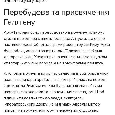
відволікти увагу ворога.
Перебудова та присвячення
Галлієну
Арку Галлієна було перебудовано в монументальному
стилі в період правління імператора Августа. Це стало
частиною масштабної програми реконструкції Риму. Арка
була облицьована травертином і її дизайн став більш
декоративними. Хоча її призначення залишалось цілком
утилітарним: міські ворота, а не тріумфальна пам’ятка.
Ключовий момент в історії арки настав в 262 році, в часи
правління імператора Галлієна, які прийшлись на період
кризи, коли Римська імперія була виснажена набігами
варварів, заколотами та економічним занепадом. Щоб
підвищити лояльність до влади, еквіт (член
імператорського двору) на ім’я Марк Аврелій Віктор,
присвятив арку імператору Галлієну і його дружині,