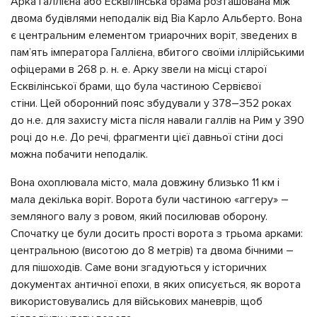
Арка Галлієна або Есквілінська брама розташована між
двома будівлями неподалік від Віа Карло Альберто. Вона
є центральним елементом триарочних воріт, зведених в
пам’ять імператора Галлієна, вбитого своїми іллірійськими
офіцерами в 268 р. н. е. Арку звели на місці старої
Есквілінської брами, що була частиною Сервієвої
стіни. Цей оборонний пояс збудували у 378–352 роках
до н.е. для захисту міста після навали галлів на Рим у 390
році до н.е. До речі, фрагменти цієї давньої стіни досі
можна побачити неподалік.
Вона охоплювала місто, мала довжину близько 11 км і
мала декілька воріт. Ворота були частиною «аггеру» –
земляного валу з ровом, який посилював оборону.
Спочатку це були досить прості ворота з трьома арками:
центральною (висотою до 8 метрів) та двома бічними –
для пішоходів. Саме вони згадуються у історичних
документах античної епохи, в яких описується, як ворота
використовувались для військових маневрів, щоб