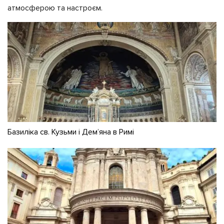
атмосферою та настроєм.
Базиліка св. Кузьми і Дем’яна в Римі