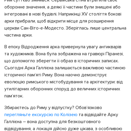
оборонне значення, а деякі її частини були знищені або
інтегровані в нові будівлі. Наприкінці XV століття бокові
арки прибрали, щоб відкрити місце для розширення
церкви Сан-Віто-е-Модесто. Зберіглась лише центральна
частина арки.
В епоху Відродження арка привернула увагу антикварів
та художників. Вона була зображена на гравюрі Піранезі,
що допомогло зберегти її образ в історичних записах.
Сьогодні Арка Галлієна залишається важливою частиною
історичної пам’яті Риму. Вона наочно демонструє
еволюцію римського містобудування та архітектури: від
утилітарних оборонних споруд до величних історичних
пам’яток.
Збираєтесь до Риму у відпустку? Обов’язково
перегляньте екскурсію по Колізею
та відвідайте Арку
Галлієна – вона доступна для безкоштовного
відвідування, а локація дійсно дуже цікава, з особливою