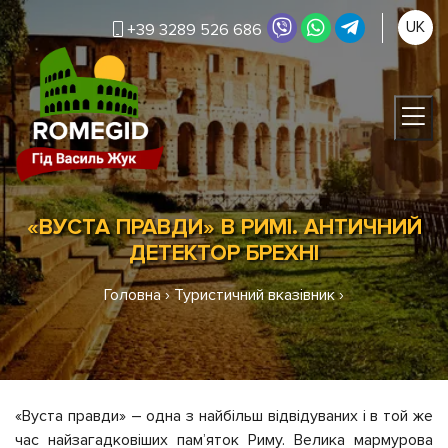
UK
+39 3289 526 686
«ВУСТА ПРАВДИ» В РИМІ. АНТИЧНИЙ
ДЕТЕКТОР БРЕХНІ
Головна
›
Туристичний вказівник
›
«Вуста правди» – одна з найбільш відвідуваних і в той же
час найзагадковіших пам’яток Риму. Велика мармурова