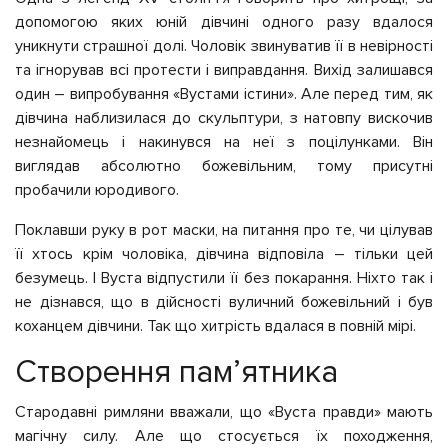
допомогою яких юній дівчині одного разу вдалося
уникнути страшної долі. Чоловік звинуватив її в невірності
та ігнорував всі протести і виправдання. Вихід залишався
один – випробування «Вустами істини». Але перед тим, як
дівчина наблизилася до скульптури, з натовпу вискочив
незнайомець і накинувся на неї з поцілунками. Він
виглядав абсолютно божевільним, тому присутні
пробачили юродивого.
Поклавши руку в рот маски, на питання про те, чи цілував
її хтось крім чоловіка, дівчина відповіла – тільки цей
безумець. І Вуста відпустили її без покарання. Ніхто так і
не дізнався, що в дійсності вуличний божевільний і був
коханцем дівчини. Так що хитрість вдалася в повній мірі.
Створення пам’ятника
Стародавні римляни вважали, що «Вуста правди» мають
магічну силу. Але що стосується їх походження,