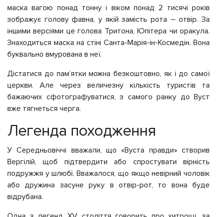
маска вагою понад тонну і віком понад 2 тисячі років
зображує голову фавна, у якій замість рота – отвір. За
іншими версіями це голова Тритона, Юпітера чи оракула.
Знаходиться маска на стіні Санта-Марія-ін-Космедін. Вона
буквально вмурована в неї.
Дістатися до пам’ятки можна безкоштовно, як і до самої
церкви. Але через величезну кількість туристів та
бажаючих сфотографуватися, з самого ранку до Вуст
вже тягнеться черга.
Легенда походження
У Середньовіччі вважали, що «Вуста правди» створив
Вергілій, щоб підтвердити або спростувати вірність
подружжя у шлюбі. Вважалося, що якщо невірний чоловік
або дружина засуне руку в отвір-рот, то вона буде
відрубана.
Одна з легенд XV століття говорить про хитрощі, за