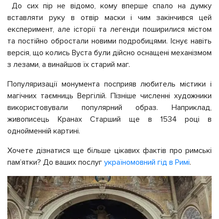
До сих пір не відомо, кому вперше спало на думку
вставляти руку в отвір маски і чим закінчився цей
експеримент, але історії та легенди поширилися містом
та постійно обростали новими подробицями. Існує навіть
версія, що колись Вуста були дійсно оснащені механізмом
з лезами, а винайшов їх старий маг.
Популяризації монумента посприяв любитель містики і
магічних таємниць Вергілій. Пізніше численні художники
використовували популярний образ. Наприклад,
живописець Кранах Старший ще в 1534 році в
однойменній картині.
Хочете дізнатися ще більше цікавих фактів про римські
пам’ятки? До ваших послуг
україномовний гід в Римі
.