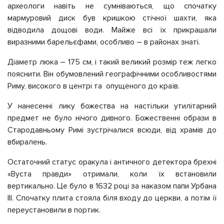
археологи навіть не сумніваються, що спочатку
мармуровий диск був кришкою стічної шахти, яка
відводила дощові води. Майже всі їх прикрашали
виразними барельєфами, особливо – в районах знаті.
Діаметр люка – 175 см, і такий великий розмір теж легко
пояснити. Він обумовлений географічними особливостями
Риму, високого в центрі та опущеного до країв.
У нанесенні лику божества на настільки утилітарний
предмет не було нічого дивного. Божественні образи в
Стародавньому Римі зустрічалися всюди, від храмів до
вбиралень.
Остаточний статус оракула і античного детектора брехні
«Вуста правди» отримали, коли їх встановили
вертикально. Це було в 1632 році за наказом папи Урбана
III. Спочатку плита стояла біля входу до церкви, а потім її
переустановили в портик.