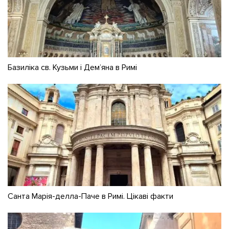
Базиліка св. Кузьми і Дем’яна в Римі
Санта Марія-делла-Паче в Римі. Цікаві факти