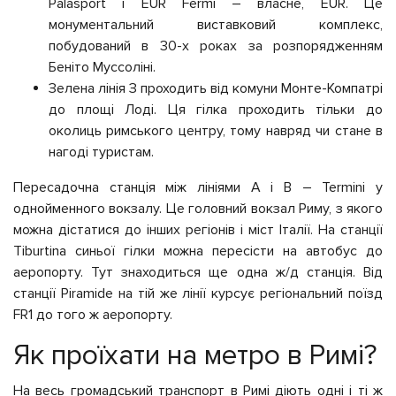
Palasport і EUR Fermi – власне, EUR. Це
монументальний виставковий комплекс,
побудований в 30-х роках за розпорядженням
Беніто Муссоліні.
Зелена лінія З проходить від комуни Монте-Компатрі
до площі Лоді. Ця гілка проходить тільки до
околиць римського центру, тому навряд чи стане в
нагоді туристам.
Пересадочна станція між лініями А і В – Termini у
однойменного вокзалу. Це головний вокзал Риму, з якого
можна дістатися до інших регіонів і міст Італії. На станції
Tiburtina синьої гілки можна пересісти на автобус до
аеропорту. Тут знаходиться ще одна ж/д станція. Від
станції Piramide на тій же лінії курсує регіональний поїзд
FR1 до того ж аеропорту.
Як проїхати на метро в Римі?
На весь громадський транспорт в Римі діють одні і ті ж