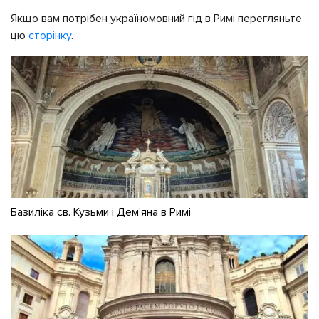
Якщо вам потрібен україномовний гід в Римі перегляньте
цю
сторінку
.
Базиліка св. Кузьми і Дем’яна в Римі