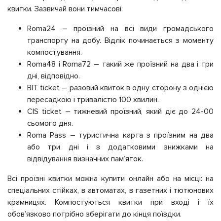
квитки. Зазвичай вони тимчасові:
Roma24 – проїзний на всі види громадського
транспорту на добу. Відлік починається з моменту
компостування.
Roma48 і Roma72 – такий же проїзний на два і три
дні, відповідно.
BIT ticket – разовий квиток в одну сторону з однією
пересадкою і тривалістю 100 хвилин.
CIS ticket – тижневий проїзний, який діє до 24-00
сьомого дня.
Roma Pass – туристична карта з проїзним на два
або три дні і з додатковими знижками на
відвідування визначних пам’яток.
Всі проїзні квитки можна купити онлайн або на місці: на
спеціальних стійках, в автоматах, в газетних і тютюнових
крамницях. Компостуються квитки при вході і їх
обов’язково потрібно зберігати до кінця поїздки.