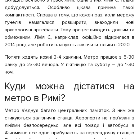
складається воно з трьох ліній. Одна з них, лінія С, тільки
добудовується. Особливо цікава причина такої
компактності. Справа в тому, що кожен раз, коли мережу
тунелів намагалися розширити, знаходили нові
археологічні артефакти. Тому процес виходить довгим та
обмеженим. Лінія С, наприклад, офіційно відкрилася в
2014 році, але роботи планують закінчити тільки в 2020.
Потяги ходять кожні 3-4 хвилини. Метро працює з 5-30
ранку до 23-30 вечора. У п’ятницю та суботу – до 1-30
ночі.
Куди можна дістатися на
метро в Римі?
Метро з’єднує багато центральних пам’яток. З ним же
стикуються залізничні станції. Аеропорти не пов’язані з
лініями безпосередньо, але всі поїзди і автобуси з
Фьюмічіно все одно прибувають на пересадочну станцію