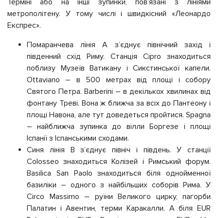
Терміні або на інші зупинки, пов’язані з лініями
метрополітену. У тому числі і швидкісний «Леонардо
Експрес».
Помаранчева лінія А з’єднує північний захід і
південний схід Риму. Станція Cipro знаходиться
поблизу Музеїв Ватикану і Сикстинської капели.
Ottaviano – в 500 метрах від площі і собору
Святого Петра. Barberini – в декількох хвилинах від
фонтану Треві. Вона ж ближча за всіх до Пантеону і
площі Навона, але тут доведеться пройтися. Spagna
– найближча зупинка до вілли Боргезе і площі
Іспанії з Іспанськими сходами.
Синя лінія В з’єднує північ і південь. У станції
Colosseo знаходиться Колізей і Римський форум.
Basilica San Paolo знаходиться біля однойменної
базиліки – одного з найбільших соборів Рима. У
Circo Massimo – руїни Великого цирку, пагорби
Палатин і Авентин, терми Каракалли. А біля EUR