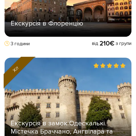
Екскурсія в Флоренцію
210€
від
з групи
3 години
Хіт
Екскурсія в замок Одескалькі.
Містечка Браччано, Ангвілара та