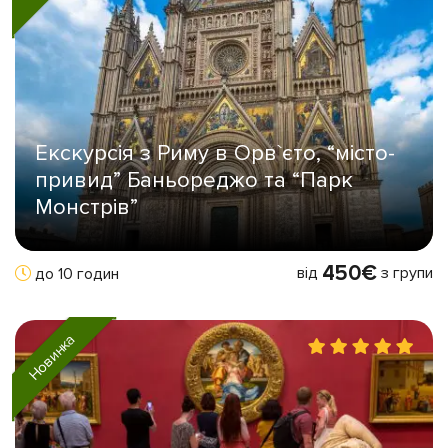
Екскурсія з Риму в Орв`єто, “місто-
привид” Баньореджо та “Парк
Монстрів”
450€
від
з групи
до 10 годин
Новинка