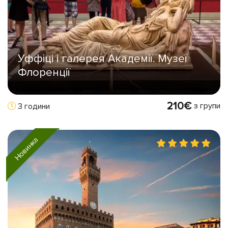
Уффіці і галерея Академії. Музеї
Флоренції
210€
з групи
3 години
Новинка