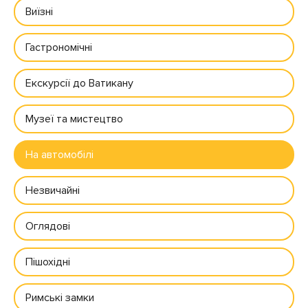
Виїзні
Гастрономічні
Екскурсії до Ватикану
Музеї та мистецтво
На автомобілі
Незвичайні
Оглядові
Пішохідні
Римські замки