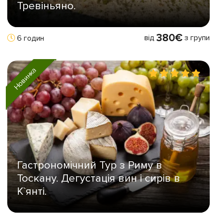
Тревіньяно.
380€
від
з групи
6 годин
Новинка
Гастрономічний Тур з Риму в
Тоскану. Дегустація вин і сирів в
К`янті.