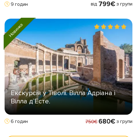
799€
від
з групи
9 годин
Новинка
Екскурсія у Тіволі. Вілла Адріана і
Вілла д`Есте.
680€
з групи
6 годин
750€