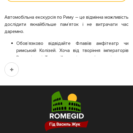
Автомобільна екскурсія по Риму – це відмінна можливість
дослідити якнайбільше пам’яток і не витрачати час
даремно.
Обов’язково відвідайте Флавіїв амфітеатр чи
римський Колізей. Хоча від творіння імператорів
Веспасіана і Тита дійшли тільки руїни, навіть вони
надзвичайно величні і вражають розмахом.
Римський форум колись був місцем для торгівлі та
виступів риторів і ораторів. Тут вирішувалися
найважливіші суперечки і розглядалися кримінальні
справи.
Терми Каракалли – архітектурний пам’ятник і
шедевр банного мистецтва. Мармур, мозаїки та
декоративні ніші зробили їх однією з найвідоміших
будівель часів античності. Зараз серед руїн
проходять концерти і спектаклі.