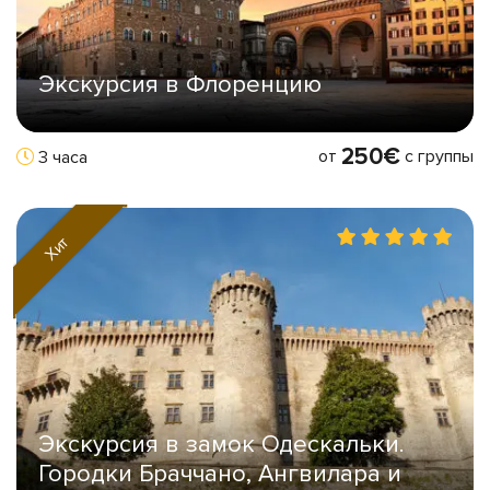
Экскурсия в Флоренцию
250€
от
с группы
3 часа
Хит
Экскурсия в замок Одескальки.
Городки Браччано, Ангвилара и