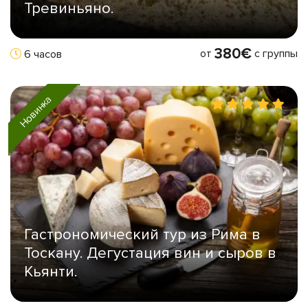
Тревиньяно.
380€
от
с группы
6 часов
Новинка
Гастрономический тур из Рима в
Тоскану. Дегустация вин и сыров в
Кьянти.