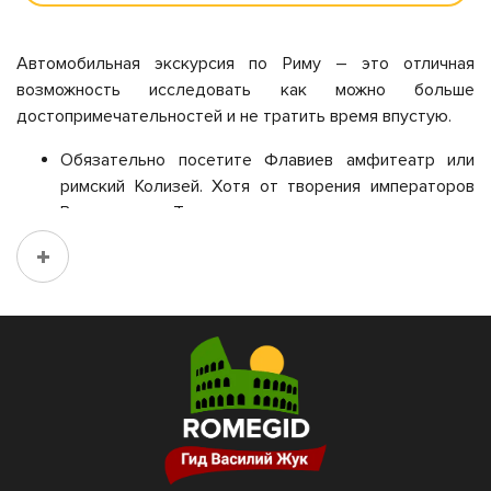
Автомобильная экскурсия по Риму – это отличная
возможность исследовать как можно больше
достопримечательностей и не тратить время впустую.
Обязательно посетите Флавиев амфитеатр или
римский Колизей. Хотя от творения императоров
Веспасиана и Тита дошли только руины, даже они
величественны и поражают размахом.
Римский форум некогда был местом для торговли
и выступления риторов и ораторов. Тут решались
самые важные споры и рассматривались уголовные
дела.
Термы Каракаллы – архитектурный памятник и
шедевр банного искусства. Мрамор, мозаики и
декоративные ниши сделали их одной из
величайших построек времен античности. Сейчас
среди руин проходят концерты и спектакли.