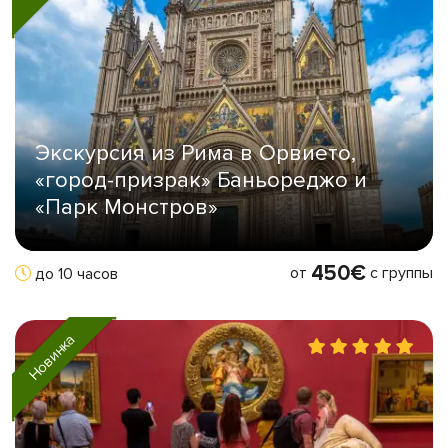
Экскурсия из Рима в Орвието,
«город-призрак» Баньореджо и
«Парк Монстров»
450€
от
с группы
до 10 часов
Новинка