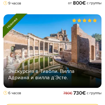
800€
от
с группы
9 часов
Новинка
Экскурсия в Тиволи. Вилла
Адриана и вилла д`Эсте.
730€
с группы
6 часов
780€