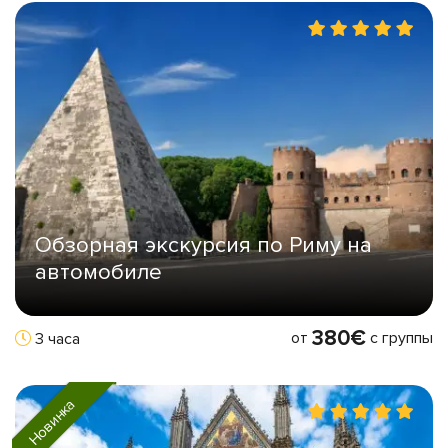
Обзорная экскурсия по Риму на
автомобиле
380€
от
с группы
3 часа
Новинка