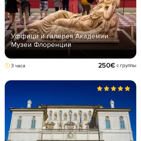
Уффици и галерея Академии.
Музеи Флоренции
250€
с группы
3 часа