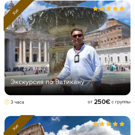
Хит
Экскурсия по Ватикану
250€
от
с группы
3 часа
Хит