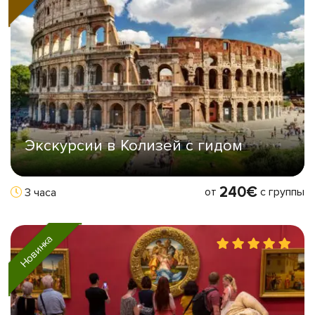
Экскурсии в Колизей с гидом
240€
от
с группы
3 часа
Новинка