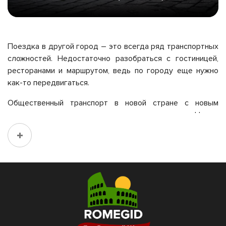
Поездка в другой город – это всегда ряд транспортных
сложностей. Недостаточно разобраться с гостиницей,
ресторанами и маршрутом, ведь по городу еще нужно
как-то передвигаться.
Общественный транспорт в новой стране с новым
языком – это всегда сложно и неожиданно. Нужно
освоить новые способы оплаты, не прогадать с
пересадками. Такие переезды – та часть локального
колорита, с которой приятнее знакомиться уже потом в
свободном режиме, а не с вещами из аэропорта или с
насыщенной программой.
Можно заказать такси, но и здесь придется изучать
новые сервисы. А услуги таксистов из аэропортов и
вокзалов часто неоправданно стоят. Кроме того, нужно