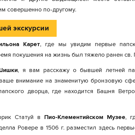
им совершенно по-другому.
шей экскурсии
ильона Карет
, где мы увидим первые папск
ремя покушения на жизнь был тяжело ранен св. 
Шишки
, я вам расскажу о бывшей летней па
 ваше внимание на знаменитую бронзовую сф
папского дворца, где находится Башня Ветр
орик Статуй в
Пио-Клементийском Музее
, 
делла Ровере в 1506 г. разместил здесь первы