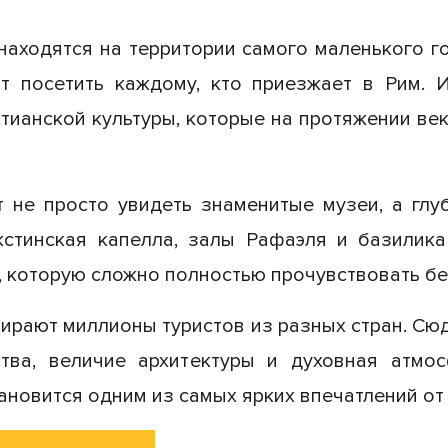
находятся на территории самого маленького го
ит посетить каждому, кто приезжает в Рим.
стианской культуры, которые на протяжении в
 не просто увидеть знаменитые музеи, а глу
икстинская капелла, залы Рафаэля и базилик
, которую сложно полностью прочувствовать бе
бирают миллионы туристов из разных стран. Сю
ства, величие архитектуры и духовная атм
тановится одним из самых ярких впечатлений от