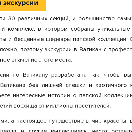
я экскурсии
ти 30 различных секций, и большинство сам
ый комплекс, в котором собраны уникальные 
арты и бесценные шедевры папской коллекции. 
сложно, поэтому экскурсии в Ватикан с профе
ное значение этого места.
сии по Ватикану разработана так, чтобы в
Ватикана без лишней спешки и хаотичного м
ете интересные истории о папской коллекци
летий восхищают миллионы посетителей.
ми, а настоящее путешествие в мир красоты, в
капелла и другие выдающиеся места остав