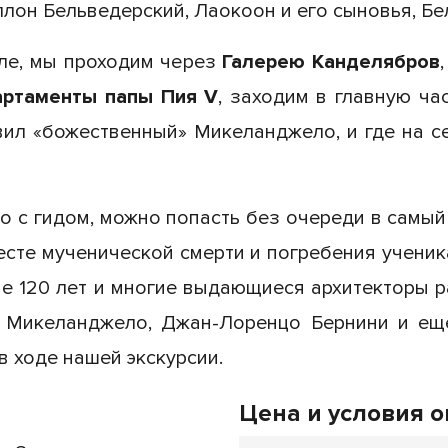
лон Бельведерский, Лаокоон и его сыновья, Бе
ле, мы проходим через
Галерею Канделябров
артаменты
папы Пия V
, заходим в главную ча
авил «божественный» Микеланджело, и где на 
о с гидом, можно попасть без очереди в самы
месте мученической смерти и погребения ученик
ие 120 лет и многие выдающиеся архитекторы 
, Микеланджело, Джан-Лоренцо Бернини и ещё
в ходе нашей экскурсии.
Цена и условия 