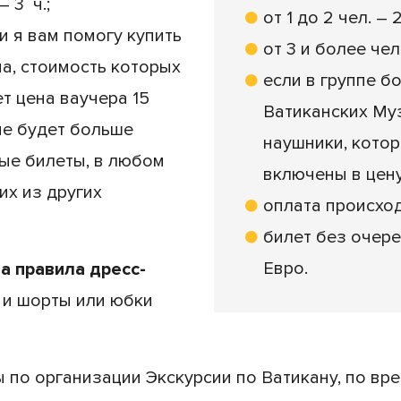
 3 ч.;
от 1 до 2 чел. – 
и я вам помогу купить
от 3 и более че
а, стоимость которых
если в группе б
ет цена ваучера 15
Ватиканских Му
 не будет больше
наушники, которы
ые билеты, в любом
включены в цену
их из других
оплата происход
билет без очере
Евpo.
а правила дресс-
 и шорты или юбки
ы по организации Экскурсии по Ватикану, по вр