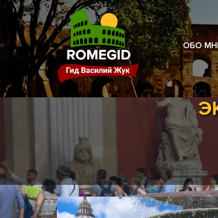
ОБО МН
Э