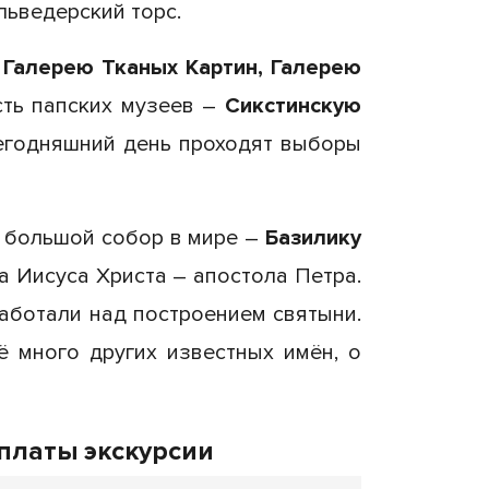
льведерский торс.
,
Галерею Тканых Картин, Галерею
сть папских музеев –
Сикстинскую
сегодняшний день проходят выборы
й большой собор в мире –
Базилику
а Иисуса Христа – апостола Петра.
работали над построением святыни.
 много других известных имён, о
оплаты экскурсии