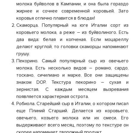
молока буйволов в Кампании, и она была гораздо
жирнее и сочнее современной коровьей. Зато
коровья отлично плавится в блюдах!
Скаморца. Популярный на юге Италии сорт из
коровьего молока, а реже – из буйволиного. Есть
два вида: белая и копченая. Если моцареллу
делают круглой, то головки скаморцы напоминают
грушу.
Пекорино. Самый популярный сыр из овечьего
молока. Есть несколько видов – романо, сардо,
тоскано, сичилиано и марке. Все они защищены
знаком DOP. Текстура пекорино – сухая и
зернистая. С каждым месяцем вызревания
появляется характерная острота.
Робиола. Старейший сыр в Италии, о котором писал
еще Плиний Старший. Делается из коровьего,
овечьего, козьего молока или их смеси. Его
выдерживают всего месяц, поэтому по текстуре он
скорее напоминает творожный продукт.