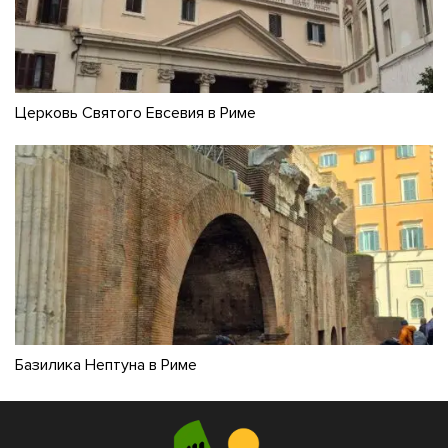
Церковь Святого Евсевия в Риме
Базилика Нептуна в Риме