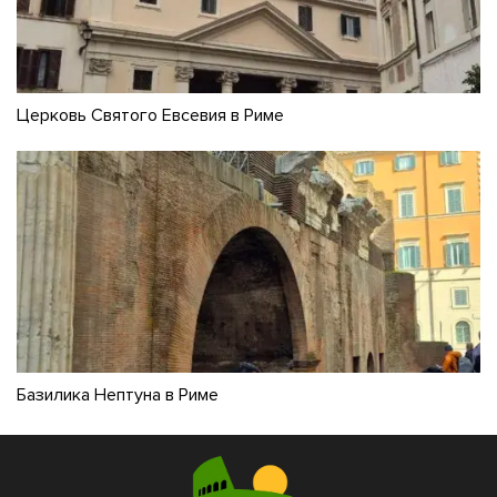
Церковь Святого Евсевия в Риме
Базилика Нептуна в Риме