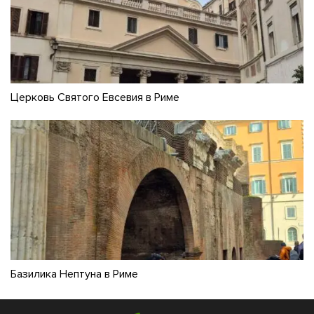
Церковь Святого Евсевия в Риме
Базилика Нептуна в Риме