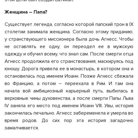
Женщина – Папа?
Существует легенда, согласно которой папский трон в IX
столетии занимала женщина. Согласно этому приданию,
у странствующего миссионера была дочь Агнесс. Чтобы
не оставлять ее одну, он переодел ее в мужскую
одежду и обучил всему, что знал сам. После смерти отца
Агнесс продолжила его странствования, маскируясь под
юношу. Дорога привела ее в монастырь, в котором она и
остановилась под именем Иоанн. Позже Агнесс сбежала
во Францию, а потом – переехала в Рим. И там она
начала вой амбициозный карьерный путь, выбилась в
верховные чины духовенства, а после смерти Папы Льва
IV заняла его место под именем Иоанн VIII. Увы, история
закончилась печально. Агнесс забеременела и умерла во
время родов. До сих пор эта история загадочно
замалчивается.