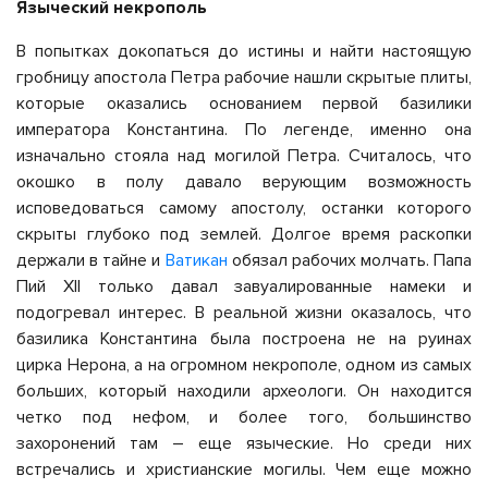
Языческий некрополь
В попытках докопаться до истины и найти настоящую
гробницу апостола Петра рабочие нашли скрытые плиты,
которые оказались основанием первой базилики
императора Константина. По легенде, именно она
изначально стояла над могилой Петра. Считалось, что
окошко в полу давало верующим возможность
исповедоваться самому апостолу, останки которого
скрыты глубоко под землей. Долгое время раскопки
держали в тайне и
Ватикан
обязал рабочих молчать. Папа
Пий XII только давал завуалированные намеки и
подогревал интерес. В реальной жизни оказалось, что
базилика Константина была построена не на руинах
цирка Нерона, а на огромном некрополе, одном из самых
больших, который находили археологи. Он находится
четко под нефом, и более того, большинство
захоронений там – еще языческие. Но среди них
встречались и христианские могилы. Чем еще можно