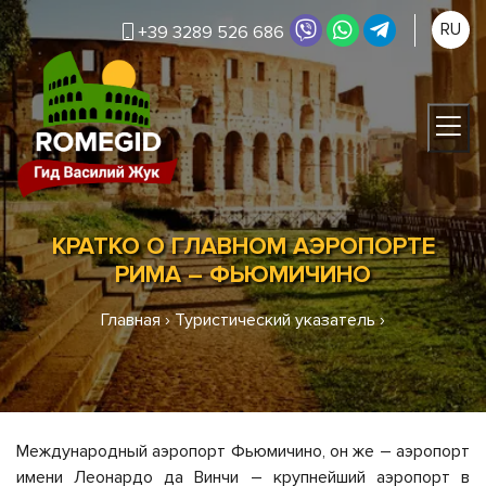
RU
+39 3289 526 686
КРАТКО О ГЛАВНОМ АЭРОПОРТЕ
РИМА – ФЬЮМИЧИНО
Главная
›
Туристический указатель
›
Международный аэропорт Фьюмичино, он же – аэропорт
имени Леонардо да Винчи – крупнейший аэропорт в