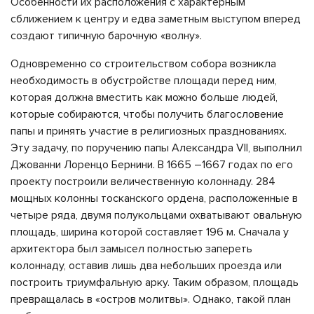
Особенности их расположения с характерным
сближением к центру и едва заметным выступом вперед
создают типичную барочную «волну».
Одновременно со строительством собора возникла
необходимость в обустройстве площади перед ним,
которая должна вместить как можно больше людей,
которые собираются, чтобы получить благословение
папы и принять участие в религиозных празднованиях.
Эту задачу, по поручению папы Александра VII, выполнил
Джованни Лоренцо Бернини. В 1665 –1667 годах по его
проекту построили величественную колоннаду. 284
мощных колонны тосканского ордена, расположенные в
четыре ряда, двумя полукольцами охватывают овальную
площадь, ширина которой составляет 196 м. Сначала у
архитектора был замысел полностью запереть
колоннаду, оставив лишь два небольших проезда или
построить триумфальную арку. Таким образом, площадь
превращалась в «остров молитвы». Однако, такой план