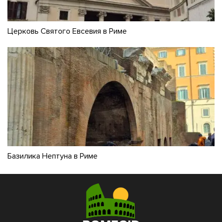
Церковь Святого Евсевия в Риме
Базилика Нептуна в Риме